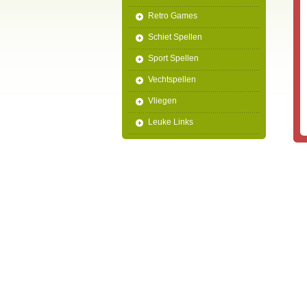
Retro Games
Schiet Spellen
Sport Spellen
Vechtspellen
Vliegen
Leuke Links