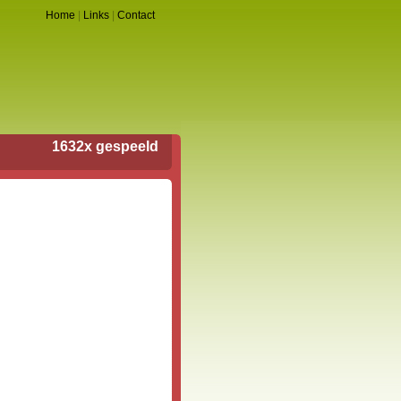
Home
|
Links
|
Contact
1632x gespeeld