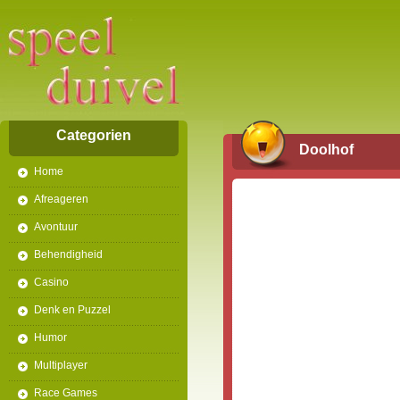
Categorien
Doolhof
Home
Afreageren
Avontuur
Behendigheid
Casino
Denk en Puzzel
Humor
Multiplayer
Race Games