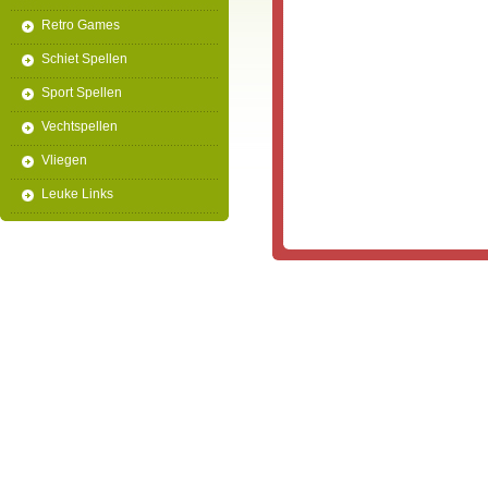
Retro Games
Schiet Spellen
Sport Spellen
Vechtspellen
Vliegen
Leuke Links