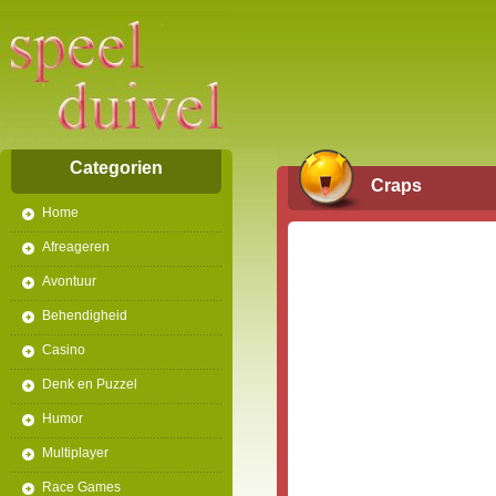
Categorien
Craps
Home
Afreageren
Avontuur
Behendigheid
Casino
Denk en Puzzel
Humor
Multiplayer
Race Games