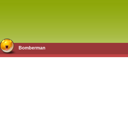
Bomberman