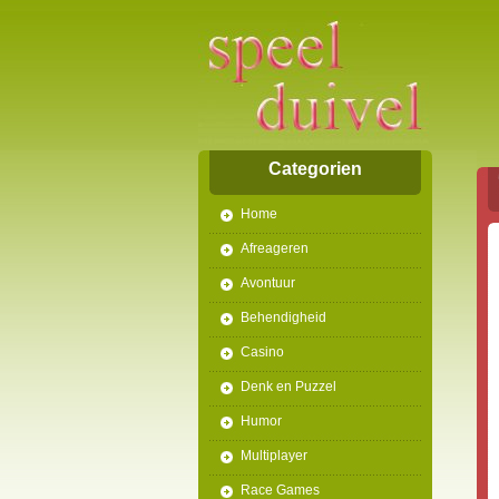
Categorien
Home
Afreageren
Avontuur
Behendigheid
Casino
Denk en Puzzel
Humor
Multiplayer
Race Games