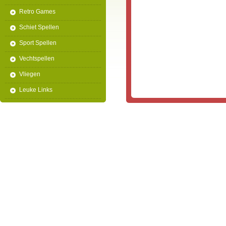
Retro Games
Schiet Spellen
Sport Spellen
Vechtspellen
Vliegen
Leuke Links